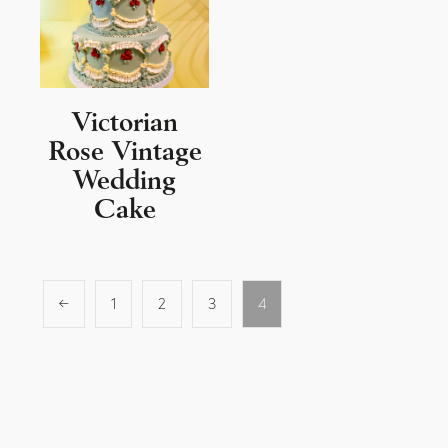
Victorian
Rose Vintage
Wedding
Cake
←
1
2
3
4